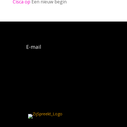
Cisca
op
Een nieuw begin
E-mail
Algemene voorwaarden
Privacy policy