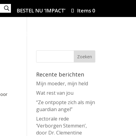
BESTEL NU ‘IMPACT’
Items 0
ZA
MIJN BOEKEN
IN DE MEDIA
CONTACT
Recente berichten
Mijn moeder, mijn held
Wat rest van jou
hoor
“Ze ontpopte zich als mijn
guardian angel”
Lectorale rede
‘Verborgen Stemmen’,
door Dr. Clementine