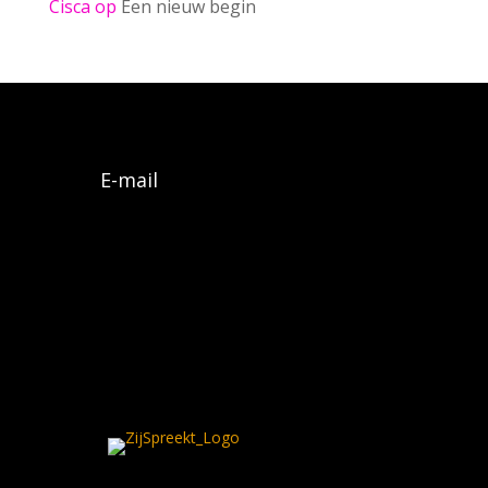
Cisca
op
Een nieuw begin
E-mail
Algemene voorwaarden
Privacy policy