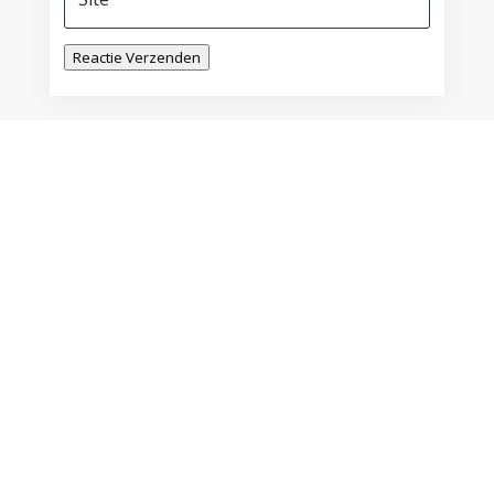
Reactie Verzenden
De Betekenis van Mijn
Geboortedag
door
Lily Monori
|
mrt 14, 2025
Verjaardag: een dag om te vieren? Op de