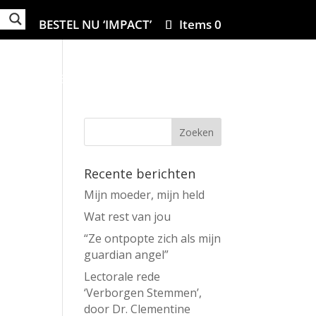
BESTEL NU ‘IMPACT’
Items 0
ZA
MIJN BOEKEN
IN DE MEDIA
CONTACT
Recente berichten
Mijn moeder, mijn held
Wat rest van jou
“Ze ontpopte zich als mijn
guardian angel”
Lectorale rede
‘Verborgen Stemmen’,
door Dr. Clementine