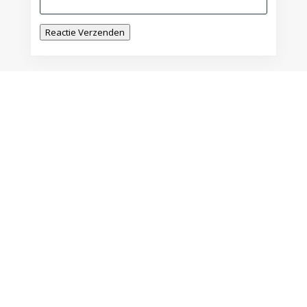
Reactie Verzenden
De zichtbare vrouw
door
Lily Monori
|
dec 28, 2023
In het blauwe vergulde licht in weelde
kronkelend tussen de hyacinten omarm ik