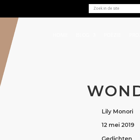
HOME
BLOG
POËZIE
PRO
WOND
Lily Monori
12 mei 2019
Gedichten