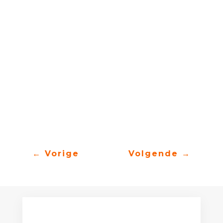
geluk mijn home niet kent
in deze toekomst
verlang ik weer naar vroeger
toen de kinderen buiten speelden
met de wind in hun haren
toen ik nog op mijn vaders schoot zat
vroeger daar verlang ik naar
toen alles nog anders was
←
Vorige
Volgende
→