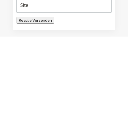
Reactie Verzenden
De zichtbare vrouw
door
Lily Monori
|
dec 28, 2023
In het blauwe vergulde licht in weelde