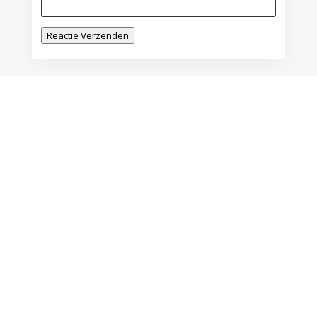
Reactie Verzenden
De Betekenis van Mijn
Geboortedag
door
Lily Monori
|
mrt 14, 2025
Verjaardag: een dag om te vieren? Op de