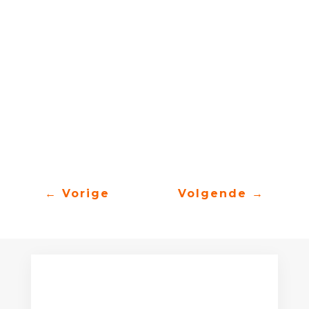
feest door mijn achtergrond als positief heb
mogen ervaren. De kinderen begrepen
precies waar het bij dit feest om draaide. En
dat is niet om mijn huidskleur.
Deze column is gepubliceerd door
de
Volkskrant
Download als PDF
←
Vorige
Volgende
→