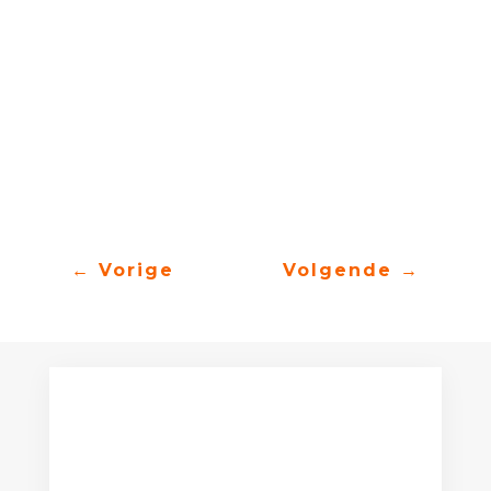
how complicated life is
to do what you want
to go for your love
say what you mean
be what you wanna be
complicated?
←
Vorige
Volgende
→